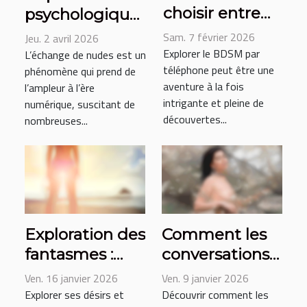
choisir entre
psychologiques
une
de l'échange
Sam. 7 février 2026
Jeu. 2 avril 2026
expérience
de nudes chez
Explorer le BDSM par
L’échange de nudes est un
téléphone peut être une
BDSM soft ou
phénomène qui prend de
les femmes
aventure à la fois
l’ampleur à l’ère
hard par
intrigante et pleine de
numérique, suscitant de
téléphone ?
découvertes...
nombreuses...
Exploration des
Comment les
fantasmes :
conversations
pourquoi opter
érotiques
Ven. 16 janvier 2026
Ven. 9 janvier 2026
pour un trio ?
peuvent
Explorer ses désirs et
Découvrir comment les