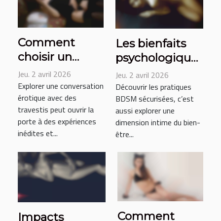
Comment
Les bienfaits
choisir un
psychologiques
service de
des pratiques
Jeu. 2 avril 2026
Jeu. 2 avril 2026
conversation
BDSM
Explorer une conversation
Découvrir les pratiques
érotique avec des
érotique avec
BDSM sécurisées, c’est
sécurisées
travestis peut ouvrir la
aussi explorer une
des travestis ?
porte à des expériences
dimension intime du bien-
inédites et...
être...
Comment
Impacts