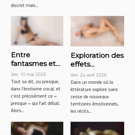
football
discret mais...
Entre
Exploration des
fantasmes et
effets
respect : où
psychologiques
Ven. 15 mai 2026
Ven. 24 avril 2026
commence la
des récits
Tout se dit, ou presque,
Dans un monde où la
dans l’érotisme vocal, et
confidentialité
littérature explore sans
érotiques
c’est précisément ce «
cesse de nouveaux
dans l’érotisme
presque » qui fait débat.
territoires émotionnels,
vocal ?
Alors...
les récits...