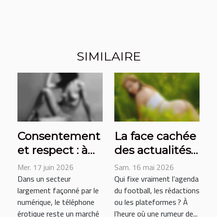
SIMILAIRE
Consentement
La face cachée
et respect : à
des actualités
quoi s’engage
sportives :
Mer. 17 juin 2026
Sam. 16 mai 2026
une hôtesse du
l’influence des
Dans un secteur
Qui fixe vraiment l’agenda
largement façonné par le
du football, les rédactions
téléphone
réseaux
numérique, le téléphone
ou les plateformes ? À
érotique ?
sociaux sur le
érotique reste un marché
l’heure où une rumeur de...