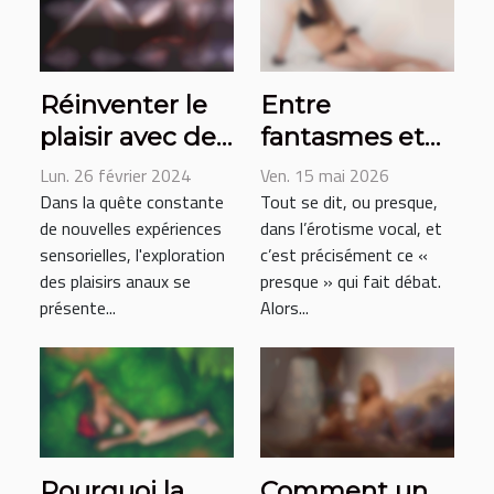
Réinventer le
Entre
plaisir avec des
fantasmes et
techniques
respect : où
Lun. 26 février 2024
Ven. 15 mai 2026
anales
commence la
Dans la quête constante
Tout se dit, ou presque,
de nouvelles expériences
dans l’érotisme vocal, et
innovantes
confidentialité
sensorielles, l'exploration
c’est précisément ce «
dans l’érotisme
des plaisirs anaux se
presque » qui fait débat.
vocal ?
présente...
Alors...
Pourquoi la
Comment un