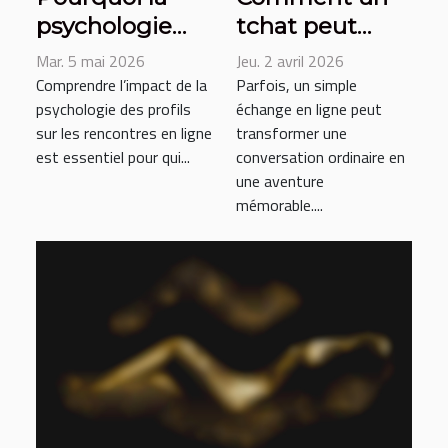
psychologie
tchat peut
des profils
mener à une
Mar. 5 mai 2026
Jeu. 2 avril 2026
influence vos
rencontre
Comprendre l’impact de la
Parfois, un simple
psychologie des profils
échange en ligne peut
rencontres en
passionnante ?
sur les rencontres en ligne
transformer une
ligne
est essentiel pour qui...
conversation ordinaire en
une aventure
mémorable....